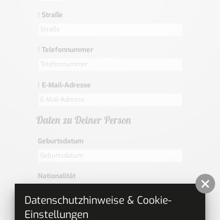
!
Straße
!
Telefonnummer
!
E-Mail-Adresse
Daten zu Deiner Person
Geburtsdatum
Nationalität
Datenschutzhinweise & Cookie-
Familienstand
Einstellungen