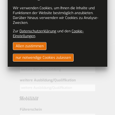
bitte wählen
Wir verwenden Cookies, um Ihnen die Inhalte und
Funktionen der Website bestmöglich anzubieten.
Schulabschluß
Darüber hinaus verwenden wir Cookies zu Analyse-
bitte wählen
Zwecken.
Zur
Datenschutzerklärung
und den
Cookie-
Ausbildung
Einstellungen
.
erste Berufsausbildung
Allen zustimmen
nur notwendige Cookies zulassen
weitere Berufsausbildung
weitere Ausbildung/Qualifikation
Mobilität
Führerschein