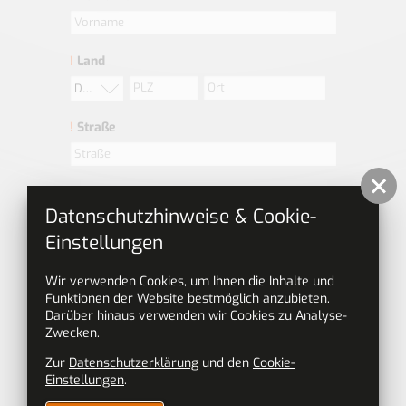
!
Land
Deutschland
!
Straße
!
Telefonnummer
Datenschutzhinweise & Cookie-
Einstellungen
!
E-Mail-Adresse
Wir verwenden Cookies, um Ihnen die Inhalte und
Funktionen der Website bestmöglich anzubieten.
Darüber hinaus verwenden wir Cookies zu Analyse-
Daten zu Deiner Person
Zwecken.
Geburtsdatum
Zur
Datenschutzerklärung
und den
Cookie-
Einstellungen
.