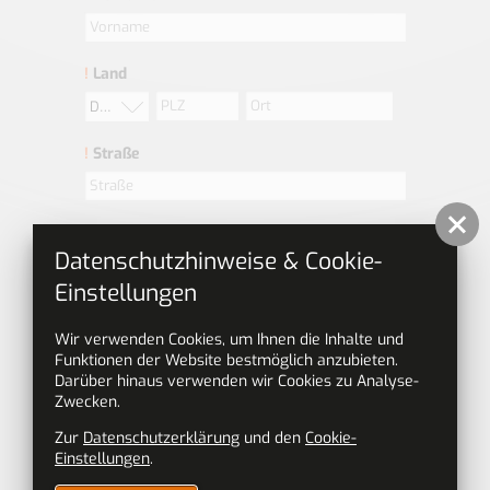
!
Land
Deutschland
!
Straße
!
Telefonnummer
Datenschutzhinweise & Cookie-
Einstellungen
!
E-Mail-Adresse
Wir verwenden Cookies, um Ihnen die Inhalte und
Funktionen der Website bestmöglich anzubieten.
Darüber hinaus verwenden wir Cookies zu Analyse-
Daten zu Deiner Person
Zwecken.
Geburtsdatum
Zur
Datenschutzerklärung
und den
Cookie-
Einstellungen
.