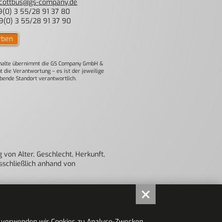
cottbus@gs-company.de
(0) 3 55/28 91 37 80
(0) 3 55/28 91 37 90
rben
nhalte übernimmt die GS Company GmbH &
ht die Verantwortung – es ist der jeweilige
bende Standort verantwortlich.
 von Alter, Geschlecht, Herkunft,
sschließlich anhand von
s verwenden wir Cookies zu Analyse-Zwecken.