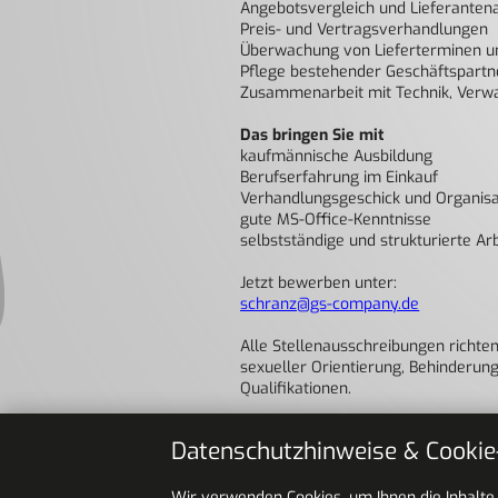
Angebotsvergleich und Lieferanten
Preis- und Vertragsverhandlungen
Überwachung von Lieferterminen u
Pflege bestehender Geschäftspartn
Zusammenarbeit mit Technik, Verw
Das bringen Sie mit
kaufmännische Ausbildung
Berufserfahrung im Einkauf
Verhandlungsgeschick und Organisa
gute MS-Office-Kenntnisse
selbstständige und strukturierte Ar
Jetzt bewerben unter:
schranz@gs-company.de
Alle Stellenausschreibungen richten
sexueller Orientierung, Behinderun
Qualifikationen.
Datenschutzhinweise & Cookie
Bitte geben Sie in Ihrer Bewerbu
zurück
Wir verwenden Cookies, um Ihnen die Inhalt