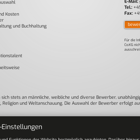
E-Mail:
auswahl
Tel.:
+49
Fax:
+49
nd Kosten
er
bewe
altung und Buchhaltung
Für die I
Co.KG nic
ausschrei
tionstalent
beitsweise
 sich stets an männliche, weibliche und diverse Bewerber, unabhängig
g, Religion und Weltanschauung. Die Auswahl der Bewerber erfolgt au
-Einstellungen
ng folgende Referenznummer an: 264385
e und Funktionen der Website bestmöglich anzubieten. Darüber hinau