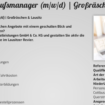
aufsmanager (m/w/d) | Großräsch
d) | Großräschen & Lausitz
ichen Angebote mit einem geschulten Blick und
en?
tleistungen GmbH & Co. KG und gestalten Sie aktiv die
 im Lausitzer Revier.
lungen
Refere
Qualifi
Art der
Fahrtkosten
Arbeits
Niederl
terbildungen
Person
Cottbus
Querstr
Anspre
estellprozessen