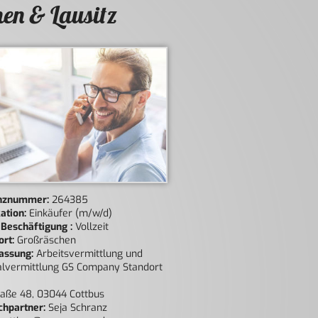
en & Lausitz
nznummer:
264385
kation:
Einkäufer (m/w/d)
 Beschäftigung :
Vollzeit
ort:
Großräschen
assung:
Arbeitsvermittlung und
alvermittlung GS Company Standort
aße 48, 03044 Cottbus
chpartner:
Seja Schranz