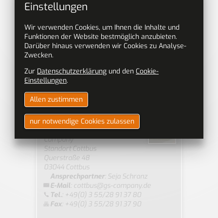
Einstellungen
Wir verwenden Cookies, um Ihnen die Inhalte und
Funktionen der Website bestmöglich anzubieten.
Darüber hinaus verwenden wir Cookies zu Analyse-
Zwecken.
2
Zur
Datenschutzerklärung
und den
Cookie-
Einstellungen
.
Allen zustimmen
Arbeitsvermittlung und
nur notwendige Cookies zulassen
Personalvermittlung GS
Company
Standort Cottbus
Querstraße 48
03044 Cottbus
Ansprechpartner
:
Seja Schranz
E-Mail
:
cottbus@gs-company.de
Tel.
: +49(0) 3 55/28 91 37 80
Fax
: +49(0) 3 55/28 91 37 90