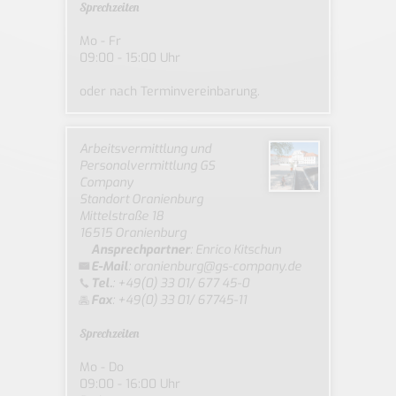
Sprechzeiten
Mo - Fr
09:00 - 15:00 Uhr
oder nach Terminvereinbarung.
Arbeitsvermittlung und
Personalvermittlung GS
Company
Standort Oranienburg
Mittelstraße 18
16515 Oranienburg
Ansprechpartner
:
Enrico Kitschun
E-Mail
:
oranienburg@gs-company.de
Tel.
: +49(0) 33 01/ 677 45-0
Fax
: +49(0) 33 01/ 67745-11
Sprechzeiten
Mo - Do
09:00 - 16:00 Uhr