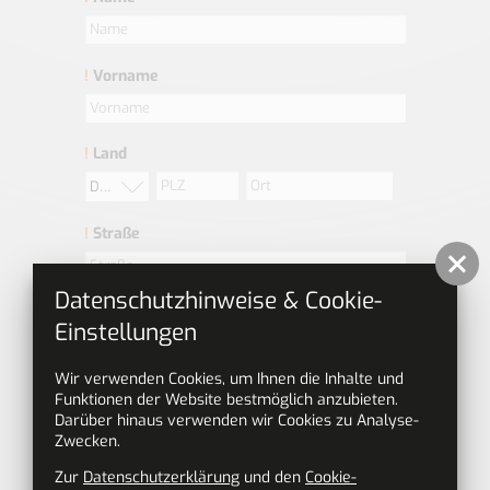
!
Vorname
!
Land
Deutschland
!
Straße
Datenschutzhinweise & Cookie-
!
Telefonnummer
Einstellungen
Wir verwenden Cookies, um Ihnen die Inhalte und
!
E-Mail-Adresse
Funktionen der Website bestmöglich anzubieten.
Darüber hinaus verwenden wir Cookies zu Analyse-
Zwecken.
Daten zu Deiner Person
Zur
Datenschutzerklärung
und den
Cookie-