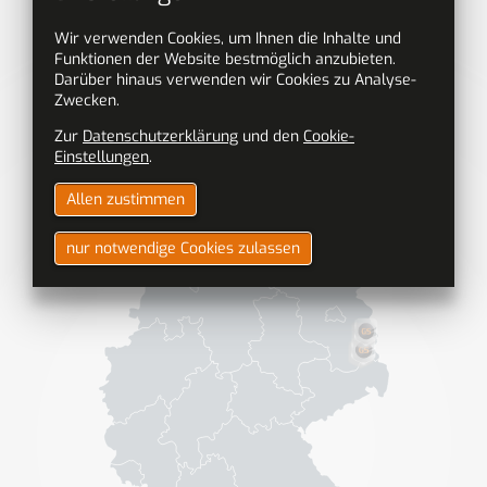
Standorte
Wir verwenden Cookies, um Ihnen die Inhalte und
Funktionen der Website bestmöglich anzubieten.
Darüber hinaus verwenden wir Cookies zu Analyse-
Gesamt
Zwecken.
Brandenburg
Zur
Datenschutzerklärung
und den
Cookie-
Sachsen
Einstellungen
.
Allen zustimmen
nur notwendige Cookies zulassen