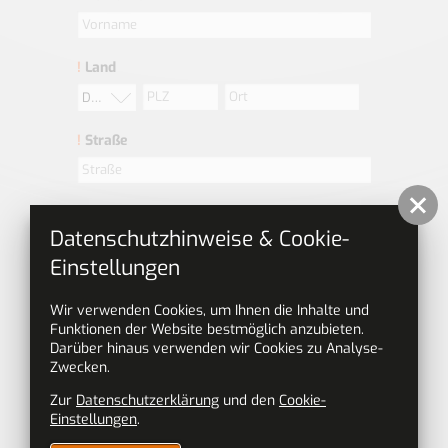
!
Land
Deutschland
!
Straße
!
Telefonnummer
Datenschutzhinweise & Cookie-
Einstellungen
!
E-Mail-Adresse
Wir verwenden Cookies, um Ihnen die Inhalte und
Funktionen der Website bestmöglich anzubieten.
Darüber hinaus verwenden wir Cookies zu Analyse-
Daten zu Deiner Person
Zwecken.
Geburtsdatum
Zur
Datenschutzerklärung
und den
Cookie-
Einstellungen
.