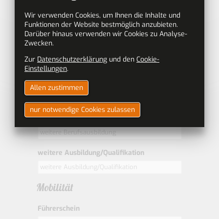
bitte wählen
Wir verwenden Cookies, um Ihnen die Inhalte und
Funktionen der Website bestmöglich anzubieten.
Schulabschluß
Darüber hinaus verwenden wir Cookies zu Analyse-
bitte wählen
Zwecken.
Zur
Datenschutzerklärung
und den
Cookie-
Ausbildung
Einstellungen
.
erste Berufsausbildung
Allen zustimmen
nur notwendige Cookies zulassen
weitere Berufsausbildung
weitere Ausbildung/Qualifikation
Mobilität
Führerschein